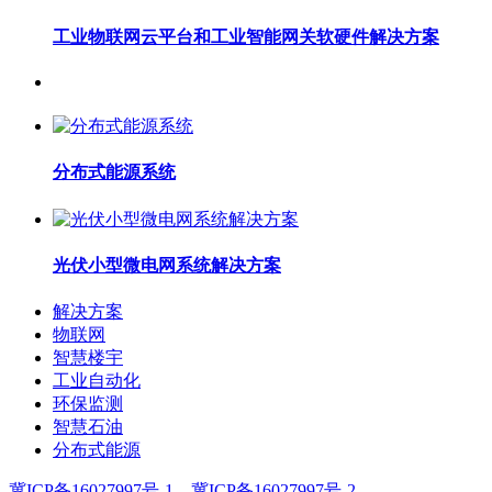
工业物联网云平台和工业智能网关软硬件解决方案
分布式能源系统
光伏小型微电网系统解决方案
解决方案
物联网
智慧楼宇
工业自动化
环保监测
智慧石油
分布式能源
冀ICP备16027997号-1，冀ICP备16027997号-2