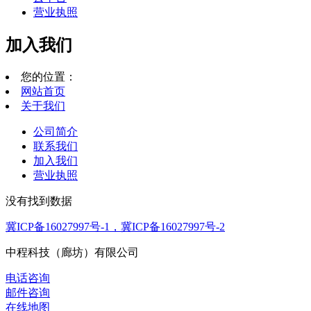
营业执照
加入我们
您的位置：
网站首页
关于我们
公司简介
联系我们
加入我们
营业执照
没有找到数据
冀ICP备16027997号-1，冀ICP备16027997号-2
中程科技（廊坊）有限公司
电话咨询
邮件咨询
在线地图